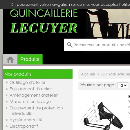
En poursuivant votre navigation sur ce site, vous acceptez l’utili
Produits
Nos produits
Accueil
>
Quincaillerie ser
Outillage d'atelier
Résultats par page :
Equipement d'atelier
Aménagement d'atelier
Manutention levage
Equipement de protection
individuelle
Hygiène sécurité
Électroportatif