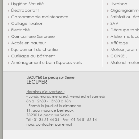
Hygiène Sécurité
Livraison
Électroportatif
Organigramm
Consommable maintenance
Satisfait ou é
Collage Fixation
SAV
Electricité
Découpe tapi
Quincaillerie Serrurerie
Atelier motocu
Accès en hauteur
Affûtage
Equipement de chantier
Moteur jardin
Outillage du bâtiment
CONSEIL
Aménagement urbain Espaces verts
Materiel moto
LECUYER Le pecq sur Seine
LECUYER
Horaires d'ouverture :
- Lundi, mardi, mercredi, vendredi et samedi
8h à 12h30 - 13h30 à 18h
- Fermé le jeudi et le dimanche
11, quai maurice berteaux
78230
Le pecq sur Seine
Tél :
01 34 51 44 34
-
Fax :
01 34 51 55 14
nous contacter par email