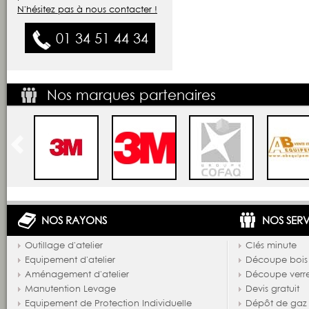
N'hésitez pas à nous contacter !
01 34 51 44 34
Nos marques partenaires
NOS RAYONS
NOS SERV
Outillage d'atelier
Clés minute
Equipement d'atelier
Découpe bois
Aménagement d'atelier
Découpe verr
Manutention Levage
Devis gratuit
Equipement de Protection Individuelle
Dépôt de gaz