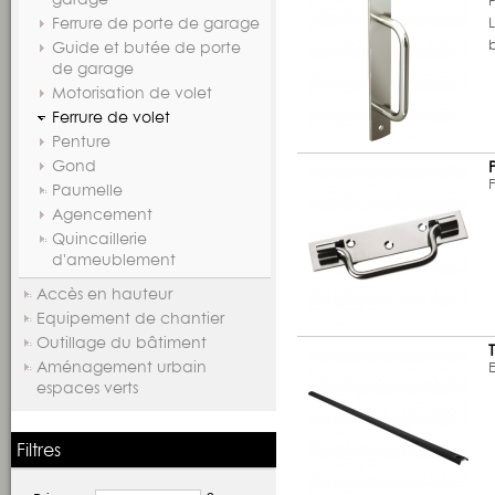
Ferrure de porte de garage
Guide et butée de porte
de garage
Motorisation de volet
Ferrure de volet
Penture
Gond
Paumelle
Agencement
Quincaillerie
d'ameublement
Accès en hauteur
Equipement de chantier
Outillage du bâtiment
Aménagement urbain
espaces verts
Filtres