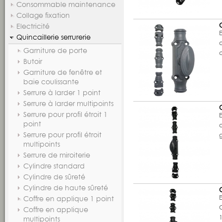
Consommable maintenance
Collage fixation
Electricité
Quincaillerie serrurerie
d
Garniture de porte
Butoir
Garniture de fenêtre et
baie coulissante
Serrure à larder 1 point
Serrure à larder multipoints
Serrure pour profil étroit 1
point
d
Serrure pour profil étroit
multipoints
Serrure de miroiterie
Cylindre standard
Cylindre de sûreté
Cylindre de haute sûreté
Coffre en applique 1 point
Coffre en applique
multipoints