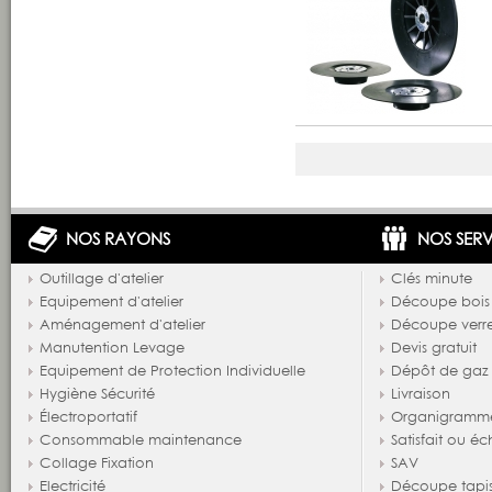
NOS RAYONS
NOS SERV
Outillage d'atelier
Clés minute
Equipement d'atelier
Découpe bois
Aménagement d'atelier
Découpe verr
Manutention Levage
Devis gratuit
Equipement de Protection Individuelle
Dépôt de gaz
Hygiène Sécurité
Livraison
Électroportatif
Organigramm
Consommable maintenance
Satisfait ou é
Collage Fixation
SAV
Electricité
Découpe tapi