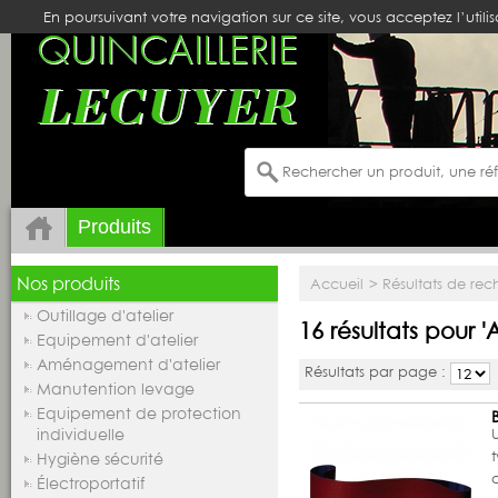
En poursuivant votre navigation sur ce site, vous acceptez l’utili
Produits
Nos produits
Accueil
>
Résultats de re
Outillage d'atelier
16 résultats pour 
Equipement d'atelier
Aménagement d'atelier
Résultats par page :
Manutention levage
Equipement de protection
U
individuelle
Hygiène sécurité
Électroportatif