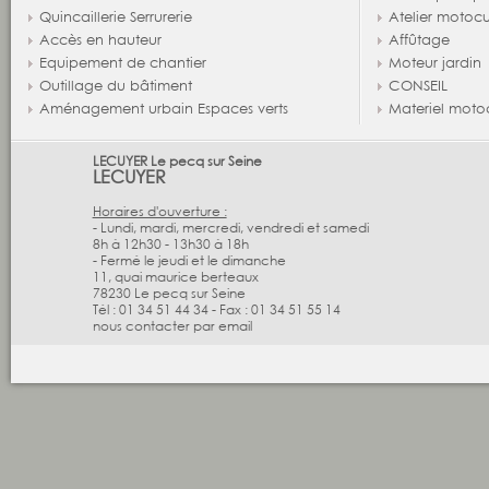
Quincaillerie Serrurerie
Atelier motocu
Accès en hauteur
Affûtage
Equipement de chantier
Moteur jardin
Outillage du bâtiment
CONSEIL
Aménagement urbain Espaces verts
Materiel moto
LECUYER Le pecq sur Seine
LECUYER
Horaires d'ouverture :
- Lundi, mardi, mercredi, vendredi et samedi
8h à 12h30 - 13h30 à 18h
- Fermé le jeudi et le dimanche
11, quai maurice berteaux
78230
Le pecq sur Seine
Tél :
01 34 51 44 34
-
Fax :
01 34 51 55 14
nous contacter par email