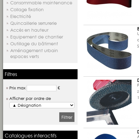
Consommable maintenance
Collage fixation
Electricité
Quincaillerie serrurerie
Accès en hauteur
Equipement de chantier
Outillage du bâtiment
Aménagement urbain
espaces verts
Filtres
Prix max
€
Afficher par ordre de
Filtrer
Catalogues interactifs
A