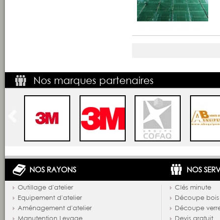
Nos marques partenaires
NOS RAYONS
NOS SERV
Outillage d'atelier
Clés minute
Equipement d'atelier
Découpe bois
Aménagement d'atelier
Découpe verr
Manutention Levage
Devis gratuit