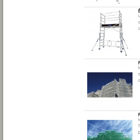
U
s
T