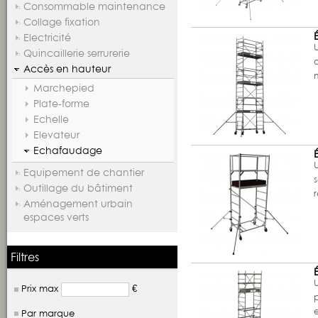
Consommable maintenance
Collage fixation
Electricité
U
Quincaillerie serrurerie
Accès en hauteur
Marchepied
Plate-forme
Echelle
Elevateur
Echafaudage
U
Equipement de chantier
Outillage du bâtiment
Aménagement urbain
espaces verts
Filtres
U
Prix max
€
Par marque