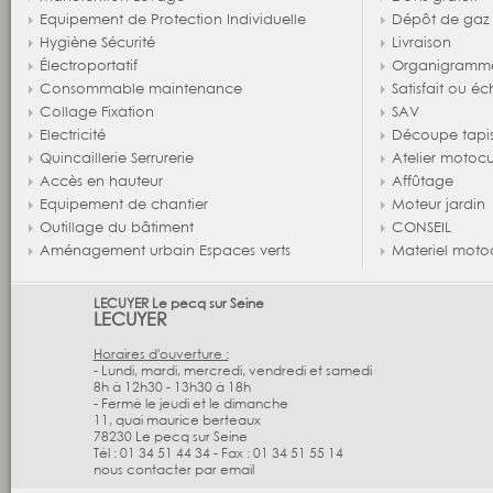
Equipement de Protection Individuelle
Dépôt de gaz
Hygiène Sécurité
Livraison
Électroportatif
Organigramm
Consommable maintenance
Satisfait ou é
Collage Fixation
SAV
Electricité
Découpe tapi
Quincaillerie Serrurerie
Atelier motocu
Accès en hauteur
Affûtage
Equipement de chantier
Moteur jardin
Outillage du bâtiment
CONSEIL
Aménagement urbain Espaces verts
Materiel moto
LECUYER Le pecq sur Seine
LECUYER
Horaires d'ouverture :
- Lundi, mardi, mercredi, vendredi et samedi
8h à 12h30 - 13h30 à 18h
- Fermé le jeudi et le dimanche
11, quai maurice berteaux
78230
Le pecq sur Seine
Tél :
01 34 51 44 34
-
Fax :
01 34 51 55 14
nous contacter par email