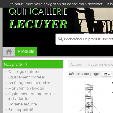
En poursuivant votre navigation sur ce site, vous acceptez l’utili
Produits
Nos produits
Accueil
>
Accès en haute
Outillage d'atelier
Résultats par page :
Equipement d'atelier
Aménagement d'atelier
U
Manutention levage
Equipement de protection
individuelle
Hygiène sécurité
Électroportatif