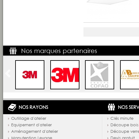
Nos marques partenaires
NOS RAYONS
NOS SERV
Outillage d'atelier
Clés minute
Equipement d'atelier
Découpe bois
Aménagement d'atelier
Découpe verr
Manutention Levage
Devis gratuit