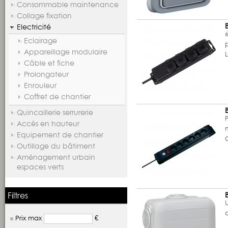
Consommable maintenance
Collage fixation
Electricité
Eclairage
Appareillage modulaire
Câble et fiche
Prolongateur
Enrouleur
Coffret de chantier
Quincaillerie serrurerie
P
Accès en hauteur
Equipement de chantier
Outillage du bâtiment
Aménagement urbain
espaces verts
Filtres
U
Prix max
€