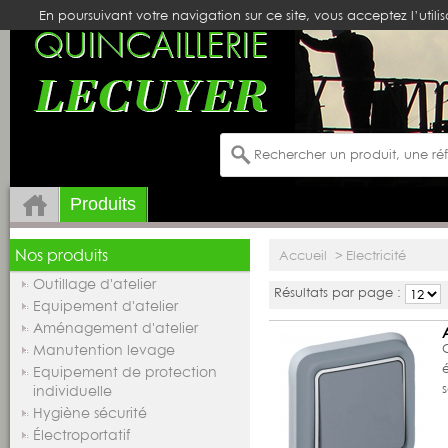
En poursuivant votre navigation sur ce site, vous acceptez l’utili
Produits
Nos produits
Accueil
>
Electricité
Outillage d'atelier
Résultats par page :
Equipement d'atelier
Aménagement d'atelier
Manutention levage
Equipement de protection
individuelle
Hygiène sécurité
Électroportatif