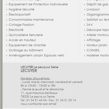
Equipement de Protection Individuelle
Dépôt de gaz
Hygiène Sécurité
Livraison
Électroportatif
Organigramm
Consommable maintenance
Satisfait ou é
Collage Fixation
SAV
Electricité
Découpe tapi
Quincaillerie Serrurerie
Atelier motocu
Accès en hauteur
Affûtage
Equipement de chantier
Moteur jardin
Outillage du bâtiment
CONSEIL
Aménagement urbain Espaces verts
Materiel moto
LECUYER Le pecq sur Seine
LECUYER
Horaires d'ouverture :
- Lundi, mardi, mercredi, vendredi et samedi
8h à 12h30 - 13h30 à 18h
- Fermé le jeudi et le dimanche
11, quai maurice berteaux
78230
Le pecq sur Seine
Tél :
01 34 51 44 34
-
Fax :
01 34 51 55 14
nous contacter par email