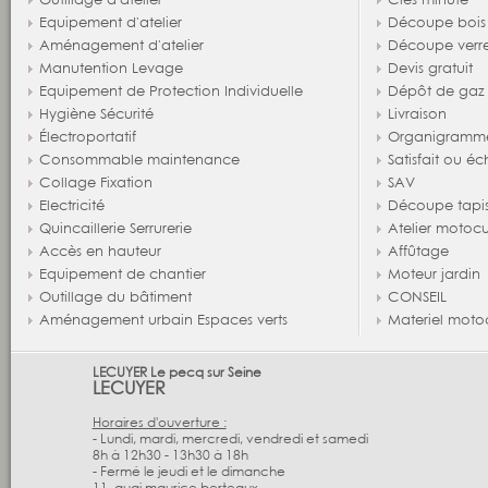
Equipement d'atelier
Découpe bois
Aménagement d'atelier
Découpe verr
Manutention Levage
Devis gratuit
Equipement de Protection Individuelle
Dépôt de gaz
Hygiène Sécurité
Livraison
Électroportatif
Organigramm
Consommable maintenance
Satisfait ou é
Collage Fixation
SAV
Electricité
Découpe tapi
Quincaillerie Serrurerie
Atelier motocu
Accès en hauteur
Affûtage
Equipement de chantier
Moteur jardin
Outillage du bâtiment
CONSEIL
Aménagement urbain Espaces verts
Materiel moto
LECUYER Le pecq sur Seine
LECUYER
Horaires d'ouverture :
- Lundi, mardi, mercredi, vendredi et samedi
8h à 12h30 - 13h30 à 18h
- Fermé le jeudi et le dimanche
11, quai maurice berteaux