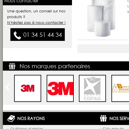
Nous contacter
u
Une question, un conseil sur nos
produits ?
N'hésitez pas à nous contacter !
01 34 51 44 34
Nos marques partenaires
NOS RAYONS
NOS SERV
Outillage d'atelier
Clés minute