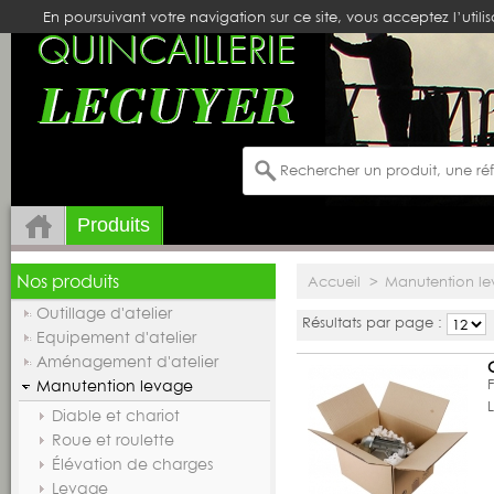
En poursuivant votre navigation sur ce site, vous acceptez l’utili
Produits
Nos produits
Accueil
>
Manutention l
Outillage d'atelier
Résultats par page :
Equipement d'atelier
Aménagement d'atelier
Manutention levage
Diable et chariot
Roue et roulette
Élévation de charges
Levage