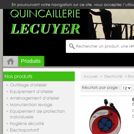
En poursuivant votre navigation sur ce site, vous acceptez l’utili
Produits
Nos produits
Accueil
>
Electricité
>
Enr
Outillage d'atelier
Résultats par page :
Equipement d'atelier
Aménagement d'atelier
Manutention levage
Equipement de protection
individuelle
Hygiène sécurité
Électroportatif