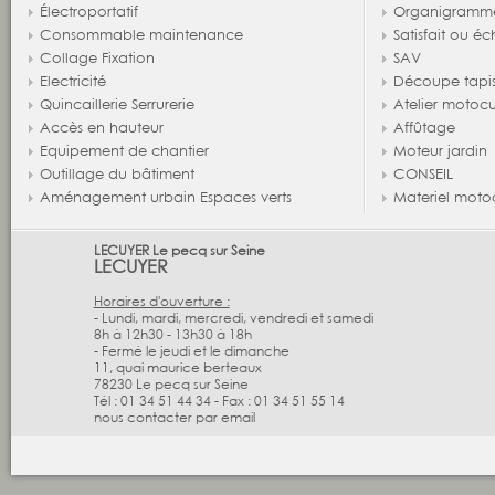
Électroportatif
Organigramm
Consommable maintenance
Satisfait ou é
Collage Fixation
SAV
Electricité
Découpe tapi
Quincaillerie Serrurerie
Atelier motocu
Accès en hauteur
Affûtage
Equipement de chantier
Moteur jardin
Outillage du bâtiment
CONSEIL
Aménagement urbain Espaces verts
Materiel moto
LECUYER Le pecq sur Seine
LECUYER
Horaires d'ouverture :
- Lundi, mardi, mercredi, vendredi et samedi
8h à 12h30 - 13h30 à 18h
- Fermé le jeudi et le dimanche
11, quai maurice berteaux
78230
Le pecq sur Seine
Tél :
01 34 51 44 34
-
Fax :
01 34 51 55 14
nous contacter par email