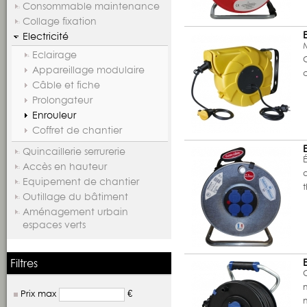
Consommable maintenance
Collage fixation
Electricité
Eclairage
Appareillage modulaire
Câble et fiche
Prolongateur
Enrouleur
Coffret de chantier
Quincaillerie serrurerie
Accès en hauteur
Equipement de chantier
Outillage du bâtiment
Aménagement urbain
espaces verts
Filtres
Prix max
€