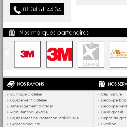
01 34 51 44 34
Nos marques partenaires
NOS RAYONS
NOS SERV
Outillage d'atelier
Clés minute
Equipement d'atelier
Découpe bois
Aménagement d'atelier
Découpe verr
Manutention Levage
Devis gratuit
Equipement de Protection Individuelle
Dépôt de gaz
Hygiène Sécurité
Livraison